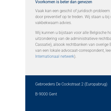
Voorkomen is beter dan genezen
Vaak kan een geschil of juridisch problee
door preventief op te treden. Wij staan u bi
vakbekwaam advies.
Wij kunnen u bijstaan voor alle Belgische 
uitzondering van de administratieve rechtb
Cassatie), alsook rechtbanken van overige E
van een lokale advocaat-correspondent, lees
Internationaal netwerk
).
Gebroeders De Cockstraat 2 (Europabrug)
B-9000 Gent