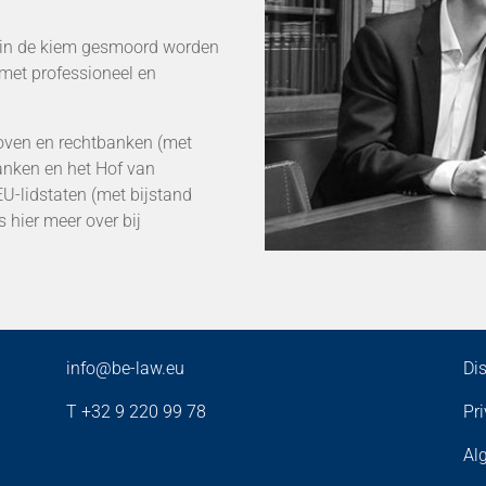
m in de kiem gesmoord worden
j met professioneel en
hoven en rechtbanken (met
anken en het Hof van
U-lidstaten (met bijstand
 hier meer over bij
info@be-law.eu
Di
T +32 9 220 99 78
Pr
Al