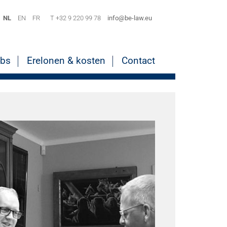
NL
EN
FR
T +32 9 220 99 78
info@be-law.eu
bs
Erelonen & kosten
Contact